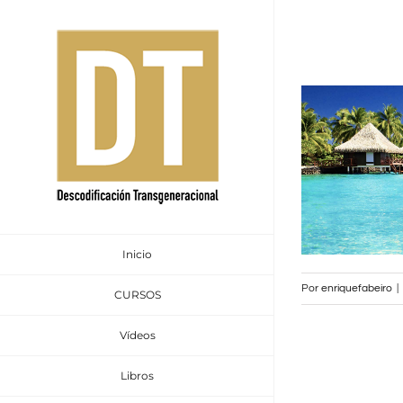
Saltar
al
contenido
Inicio
Por
enriquefabeiro
|
CURSOS
Vídeos
Libros