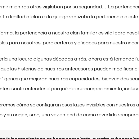
mir mientras otros vigilaban por su seguridad… La pertenencia
 La lealtad al clan es lo que garantizaba la pertenencia a este.
orma, la pertenencia a nuestro clan familiar es vital para nos
ibles para nosotros, pero certeros y eficaces para nuestro inco
ría una locura algunas décadas atrás, ahora está tomando fue
que las historias de nuestros antecesores pueden modificar 
n” genes que mejoran nuestras capacidades, bienvenidos sean, p
interesante entender el porqué de ese comportamiento, incluso
eremos cómo se configuran esos lazos invisibles con nuestros a
y su origen, si no, una vez entendido como revertirlo recuperan