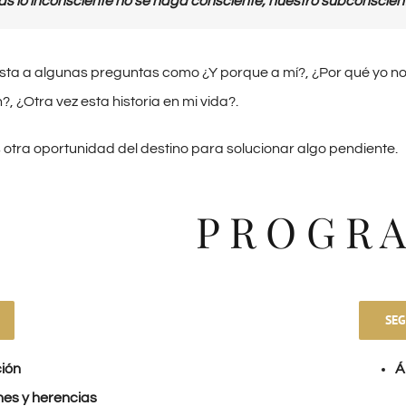
as lo inconsciente no se haga consciente, nuestro subconsciente d
ta a algunas preguntas como ¿Y porque a mí?, ¿Por qué yo no s
 ¿Otra vez esta historia en mi vida?.
s otra oportunidad del destino para solucionar algo pendiente.
P R O G R 
SEG
ión
Á
nes y herencias