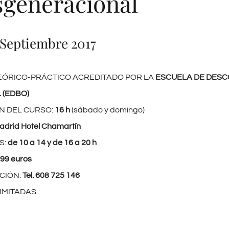
generacional
e Septiembre 2017
EÓRICO-PRÁCTICO ACREDITADO POR LA
ESCUELA DE DESC
 (EDBO)
N DEL CURSO:
16 h
(sábado y domingo)
adrid
Hotel Chamartín
S:
de 10 a 14 y de 16 a 20 h
99 euros
CIÓN:
Tel. 608 725 146
IMITADAS