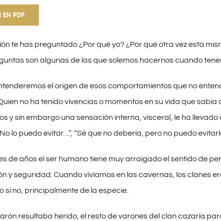
 EN PDF
ón te has preguntado ¿Por qué yo? ¿Por qué otra vez esta mis
eguntas son algunas de las que solemos hacernos cuando tenem
entenderemos el origen de esos comportamientos que no ente
 Quien no ha tenido vivencias o momentos en su vida que sabí
 y sin embargo una sensación interna, visceral, le ha llevado
“No lo puedo evitar…”, “Sé que no debería, pero no puedo evitar
s de años el ser humano tiene muy arraigado el sentido de pert
ón y seguridad. Cuando vivíamos en las cavernas, los clanes e
uo si no, principalmente de la especie.
rón resultaba herido, el resto de varones del clan cazaría para