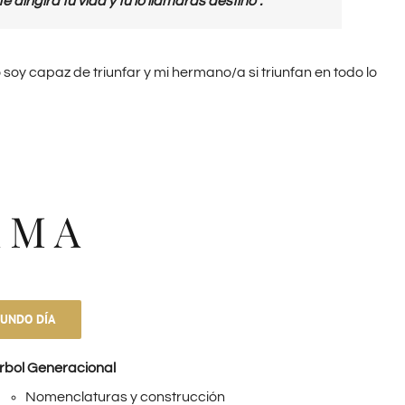
irigirá tu vida y tú lo llamaras destino”.
oy capaz de triunfar y mi hermano/a si triunfan en todo lo
A M A
UNDO DÍA
rbol Generacional
Nomenclaturas y construcción