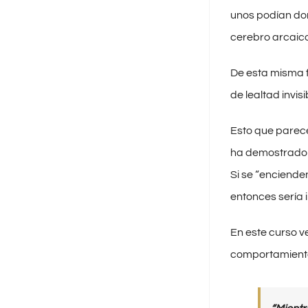
unos podían dor
cerebro arcaico.
De esta misma f
de lealtad invis
Esto que parece
ha demostrado 
Si se “enciende
entonces sería 
En este curso v
comportamiento 