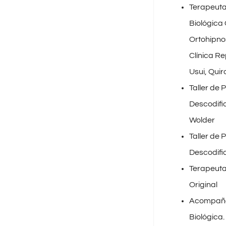
Terapeuta
Biológica
Ortohipnos
Clínica R
Usui, Quir
Taller de
Descodifi
Wolder
Taller de
Descodifi
Terapeuta
Original
Acompañan
Biológica.