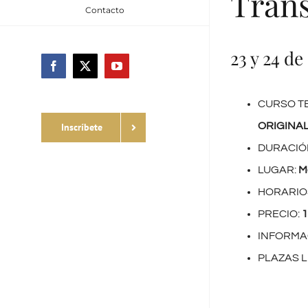
Trans
Contacto
23 y 24 d
Facebook
X
YouTube
CURSO T
ORIGINAL
Inscríbete
DURACIÓ
LUGAR:
M
HORARIO
PRECIO:
1
INFORMA
PLAZAS L