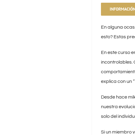
INFORMACIÓN
En alguna ocasi
esto? Estas pr
En este curso 
incontrolables.
comportamientos
explica con un 
Desde hace mile
nuestra evoluci
solo del individ
Si un miembro va