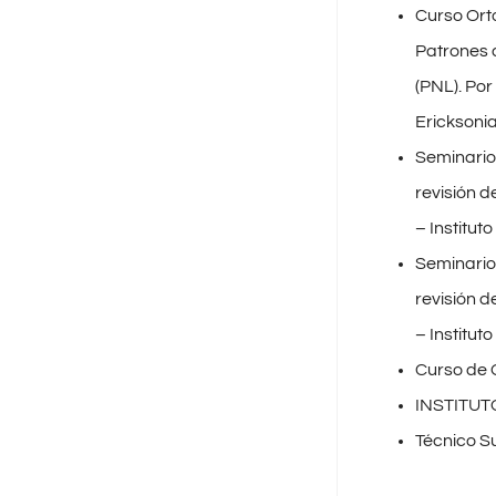
Curso Orto
Patrones 
(PNL). Por
Ericksoni
Seminario 
revisión d
– Institut
Seminario 
revisión d
– Institut
Curso de Q
INSTITUT
Técnico Su