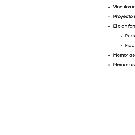
Vínculos i
Proyecto 
El clan fam
Pert
Fide
Memorias 
Memorias