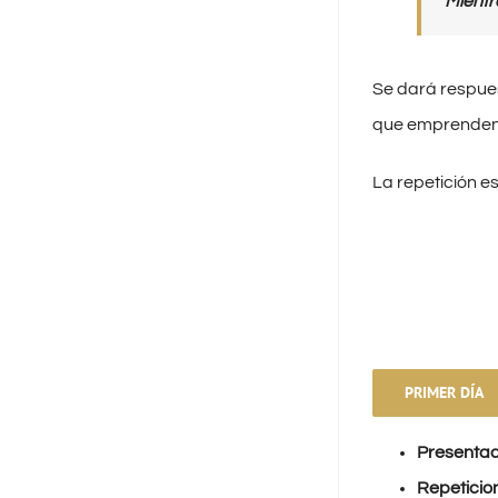
“Mientr
Se dará respues
que emprenden?,
La repetición e
PRIMER DÍA
Presentac
Repeticio